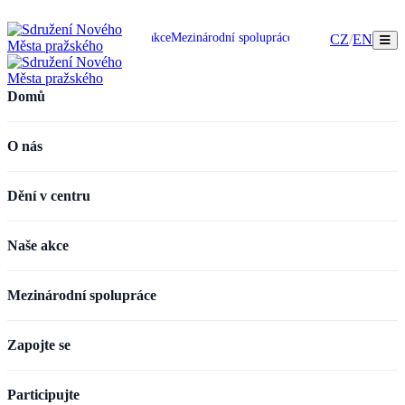
omů
O nás
Dění v centru
Naše akce
Mezinárodní spolupráce
Zapojte se
Participujte
CZ
/
EN
Domů
O nás
Dění v centru
Naše akce
Mezinárodní spolupráce
Zapojte se
Participujte