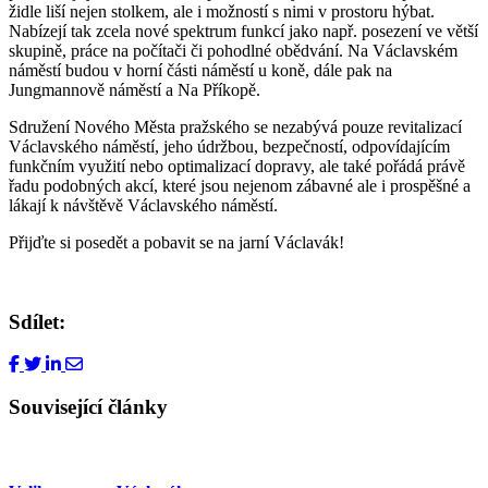
židle liší nejen stolkem, ale i možností s nimi v prostoru hýbat.
Nabízejí tak zcela nové spektrum funkcí jako např. posezení ve větší
skupině, práce na počítači či pohodlné obědvání. Na Václavském
náměstí budou v horní části náměstí u koně, dále pak na
Jungmannově náměstí a Na Příkopě.
Sdružení Nového Města pražského se nezabývá pouze revitalizací
Václavského náměstí, jeho údržbou, bezpečností, odpovídajícím
funkčním využití nebo optimalizací dopravy, ale také pořádá právě
řadu podobných akcí, které jsou nejenom zábavné ale i prospěšné a
lákají k návštěvě Václavského náměstí.
Přijďte si posedět a pobavit se na jarní Václavák!
Sdílet:
Související články