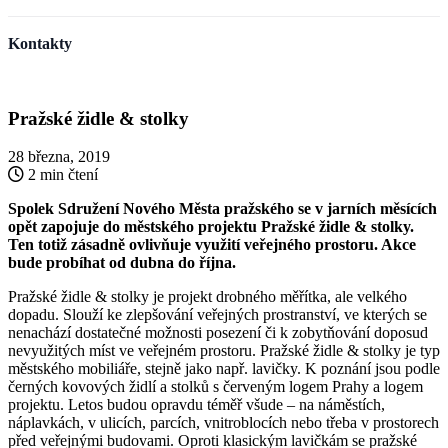
Kontakty
Pražské židle & stolky
28 března, 2019
2 min čtení
Spolek Sdružení Nového Města pražského se v jarních měsících
opět zapojuje do městského projektu Pražské židle & stolky.
Ten totiž zásadně ovlivňuje využití veřejného prostoru. Akce
bude probíhat
od dubna do října.
Pražské židle & stolky je projekt drobného měřítka, ale velkého
dopadu. Slouží ke zlepšování veřejných prostranství, ve kterých se
nenachází dostatečné možnosti posezení či k zobytňování doposud
nevyužitých míst ve veřejném prostoru. Pražské židle & stolky je typ
městského mobiliáře, stejně jako např. lavičky. K poznání jsou podle
černých kovových židlí a stolků s červeným logem Prahy a logem
projektu. Letos budou opravdu téměř všude – na náměstích,
náplavkách, v ulicích, parcích, vnitroblocích nebo třeba v prostorech
před veřejnými budovami. Oproti klasickým lavičkám se pražské