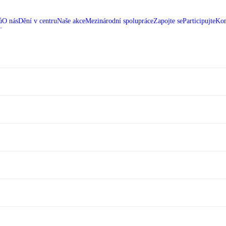
ů
O nás
Dění v centru
Naše akce
Mezinárodní spolupráce
Zapojte se
Participujte
Kon