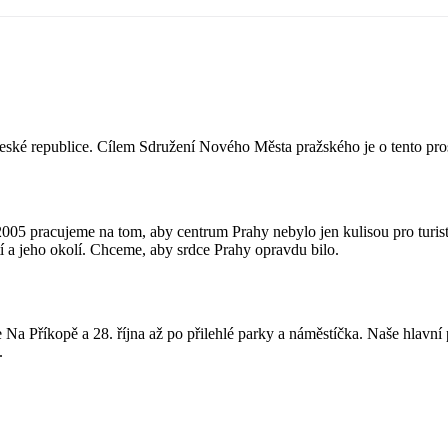
eské republice. Cílem Sdružení Nového Města pražského je o tento prost
5 pracujeme na tom, aby centrum Prahy nebylo jen kulisou pro turisty,
í a jeho okolí. Chceme, aby srdce Prahy opravdu bilo.
Na Příkopě a 28. října až po přilehlé parky a náměstíčka. Naše hlavní 
.