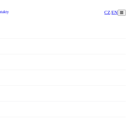
takty
CZ
/
EN