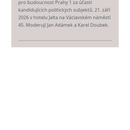
pro budoucnost Prahy 1 za účasti
kandidujících politických subjektů. 21. září
2026 v hotelu Jalta na Václavském náměstí
45. Moderují Jan Adámek a Karel Doubek.
Kde:
Hotel Jalta
Více:
zde
30.6. 2026