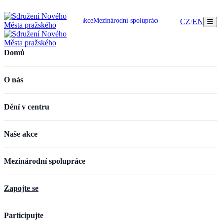
omů
O nás
Dění v centru
Naše akce
Mezinárodní spolupráce
Zapojte se
Participujte
CZ
/
EN
Domů
O nás
Dění v centru
Naše akce
Mezinárodní spolupráce
Zapojte se
Participujte