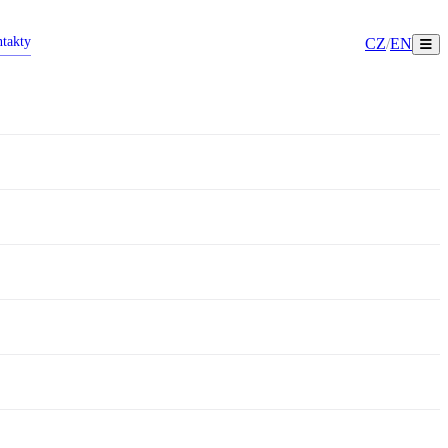
takty
CZ
/
EN