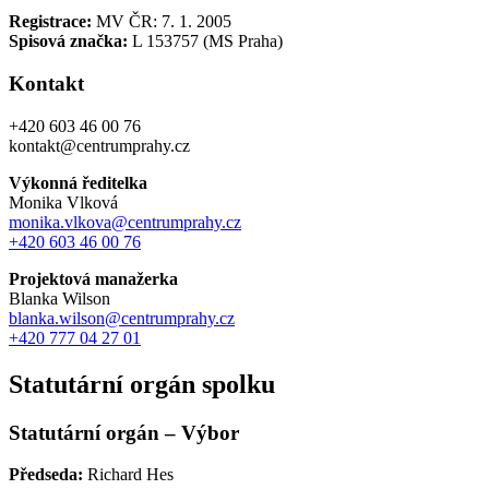
Registrace:
MV ČR: 7. 1. 2005
Spisová značka:
L 153757 (MS Praha)
Kontakt
+420 603 46 00 76
kontakt@centrumprahy.cz
Výkonná ředitelka
Monika Vlková
monika.vlkova@centrumprahy.cz
+420 603 46 00 76
Projektová manažerka
Blanka Wilson
blanka.wilson@centrumprahy.cz
+420 777 04 27 01
Statutární orgán spolku
Statutární orgán – Výbor
Předseda:
Richard Hes