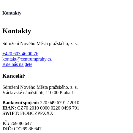
Kontakty
Kontakty
Sdružení Nového Města pražského, z. s.
+420 603 46 00 76
kontakt@centrumprahy.cz
Kde nás najdete
Kancelář
Sdružení Nového Města pražského, z. s.
Václavské náměstí 56, 110 00 Praha 1
Bankovní spojení:
220 049 6791 / 2010
IBAN:
CZ70 2010 0000 0220 0496 791
SWIFT:
FIOBCZPPXXX
IČ:
269 86 647
DIČ:
CZ269 86 647