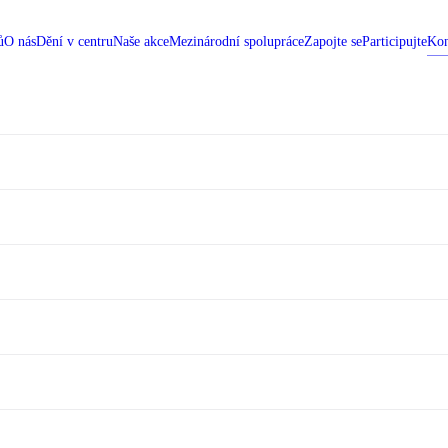
ů
O nás
Dění v centru
Naše akce
Mezinárodní spolupráce
Zapojte se
Participujte
Kon