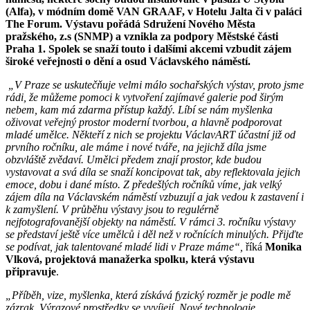
(Alfa), v módním domě VAN GRAAF, v Hotelu Jalta či v paláci
The Forum. Výstavu pořádá Sdružení Nového Města
pražského, z.s (SNMP) a vznikla za podpory Městské části
Praha 1.
Spolek se snaží touto i dalšími akcemi vzbudit zájem
široké veřejnosti o dění a osud Václavského náměstí.
„V Praze se uskutečňuje velmi málo sochařských výstav, proto jsme
rádi, že můžeme pomoci k vytvoření zajímavé galerie pod širým
nebem, kam má zdarma přístup každý. Líbí se nám myšlenka
oživovat veřejný prostor moderní tvorbou, a hlavně podporovat
mladé umělce. Někteří z nich se projektu VáclavART účastní již od
prvního ročníku, ale máme i nové tváře, na jejichž díla jsme
obzvláště zvědaví. Umělci předem znají prostor, kde budou
vystavovat a svá díla se snaží koncipovat tak, aby reflektovala jejich
emoce, dobu i dané místo. Z předešlých ročníků víme, jak velký
zájem díla na Václavském náměstí vzbuzují a jak vedou k zastavení i
k zamyšlení. V průběhu výstavy jsou to regulérně
nejfotografovanější objekty na náměstí. V rámci 3. ročníku výstavy
se představí ještě více umělců i děl než v ročnících minulých. Přijďte
se podívat, jak talentované mladé lidi v Praze máme“,
říká
Monika
Vlková, projektová manažerka spolku, která výstavu
připravuje
.
„Příběh, vize, myšlenka, která získává fyzický rozměr je podle mě
zázrak. Výrazové prostředky se vyvíjejí. Nové technologie,