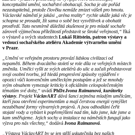
konceptuální umění, sochařství obohacují. Socha je ale pořád
nezastupitelná, protože člověku nemůže zmizet vášeň pro hmotu.
Václavské náměstí je jakási „aréna reality“ rychle ukáže jaká věc je
schopna se prosadit, žít sama o sobě bez vysvětlivek a obohatit
prostředí. Tato nesmírně důležitá zkušenost je pro mladé sochaře
zároveň výjimečnou příležitostí
představit se široké veřejnosti,“
říká
o výstavě a svých studentech
Lukáš Rittstein, patron výstavy a
vedoucí sochařského ateliéru Akademie výtvarného umění
v Praze
.
„
Umění ve veřejném prostoru provází lidskou civilizaci od
nepaměti. Během dvacátého století se role díla ve veřejných místech
změnila. Umělci vyšli ze svých ateliérů do ulic a začali představovat
svoji osobní tvorbu, jež hledá progresívní způsoby vyjádření v
opozici vůči konvenčním uměleckým postupům a jež se mnohdy
svým obsahem vymezuje kriticky k oficiálním celospolečenským
tématům své doby,“
uvádí
PhDr.
Ivona Raimanová
,
kurátorky
výstavy
.
Projekt
VáclavART
dává šanci zejména mladým umělcům,
kteří jsou otevření experimentům a mají čerstvou energii vymýšlet
nezaběhané formy výtvarných projevů. A jsou odhodláni čeřit
stojaté vody a vybízet k popřemýšlení nad tím, kdo jsme, kde jsme a
kam směřujeme. Jejich sochy a instalace na náměstích fungují jako
výzva pro nás všechny,“
dodává
Ivona Raimanová
.
„Výstava VáclavART by se jen stěží uskutečnila bez našich