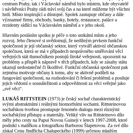
centrum Prahy, tak i Václavské náměstí bylo místem, kde obyvatelé
i návštěvníci Prahy rádi tráví svůj čas a na které můžeme být všichni
hrdí. Místo inspirující a důstojné. Spolek zastupuje občany a dále
významné firmy, obchody, banky, hotely, restaurace, paláce a
rezidenty sídlící na Václavském náměstí a v jeho okolí.
Hlavním posláním spolku je péče o toto unikátní místo a jeho
rozvoj. Jeho členové si uvědomují, že nedílným prvkem funkční
společnosti je její občanský sektor, který vytváří aktivní občanskou
společnost, která se má v případech nesprávného směřování věcí
veřejných stát tlumočníkem postojů široké veřejnosti, upozornit na
problémy a přispět k nápravě v těch případech, kdy se zásahy státu
ukazují nedostatečné či škodlivé. Funkční občanská společnost pak
zejména motivuje občany k tomu, aby se aktivně podíleli na
fungování společnosti, na rozhodování či řešení problémů a posiluje
jejich vědomí o sounáležitosti a odpovědnosti za věci veřejné jako
„své věci“.
LUKÁŠ RITTSTEIN
(1973) je český sochař charakteristický
svými abstraktními i reálnými biomorfními sochami. Rittsteinovou
sochařskou tvorbou prostupuje fenomén dialogu mezi různými
sochařskými přístupy a materiály. Veliký vliv na Rittsteinovo dílo
měly jeho cesty na Papui Novou Guineji v letech 1997-2008, které
podnikl s malířkou a fotografkou Barborou Šlapetovou. Za své dílo
získal Cenu Jindřicha Chalupeckého (1999) určenou mladým