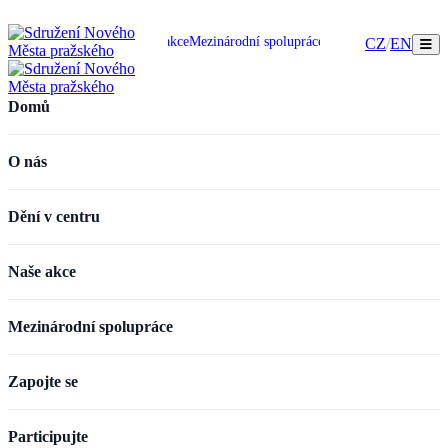
omů
O nás
Dění v centru
Naše akce
Mezinárodní spolupráce
Zapojte se
Participujte
CZ
/
EN
Domů
O nás
Dění v centru
Naše akce
Mezinárodní spolupráce
Zapojte se
Participujte