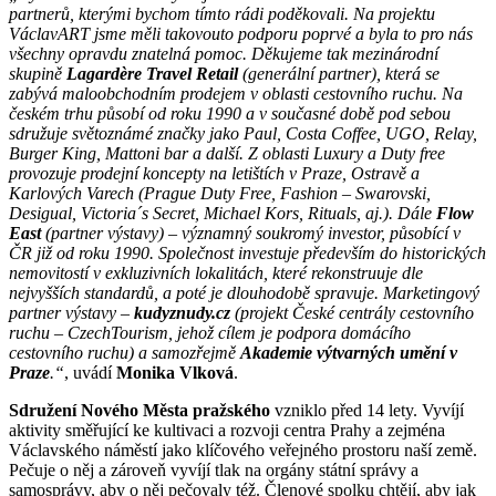
partnerů, kterými bychom tímto rádi poděkovali. Na projektu
VáclavART jsme měli takovouto podporu poprvé a byla to pro nás
všechny opravdu znatelná pomoc. Děkujeme tak mezinárodní
skupině
Lagardère Travel Retail
(generální partner), která se
zabývá maloobchodním prodejem v oblasti cestovního ruchu. Na
českém trhu působí od roku 1990 a v současné době pod sebou
sdružuje světoznámé značky jako Paul, Costa Coffee, UGO, Relay,
Burger King, Mattoni bar a další. Z oblasti Luxury a Duty free
provozuje prodejní koncepty na letištích v Praze, Ostravě a
Karlových Varech (Prague Duty Free, Fashion – Swarovski,
Desigual, Victoria´s Secret, Michael Kors, Rituals, aj.). Dále
Flow
East
(partner výstavy) – významný soukromý investor, působící v
ČR již od roku 1990. Společnost investuje především do historických
nemovitostí v exkluzivních lokalitách, které rekonstruuje dle
nejvyšších standardů, a poté je dlouhodobě spravuje. Marketingový
partner výstavy –
kudyznudy.cz
(projekt České centrály cestovního
ruchu – CzechTourism, jehož cílem je podpora domácího
cestovního ruchu) a samozřejmě
Akademie výtvarných umění v
Praze
.“
, uvádí
Monika Vlková
.
Sdružení Nového Města pražského
vzniklo před 14 lety. Vyvíjí
aktivity směřující ke kultivaci a rozvoji centra Prahy a zejména
Václavského náměstí jako klíčového veřejného prostoru naší země.
Pečuje o něj a zároveň vyvíjí tlak na orgány státní správy a
samosprávy, aby o něj pečovaly též. Členové spolku chtějí, aby jak