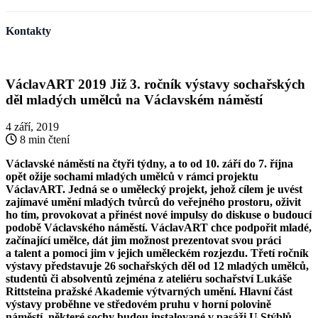
Kontakty
VáclavART 2019 Již 3. ročník výstavy sochařských
děl mladých umělců na Václavském náměstí
4 září, 2019
8 min čtení
Václavské náměstí na čtyři týdny, a to od 10. září do 7. října
opět ožije sochami mladých umělců v rámci projektu
VáclavART. Jedná se o umělecký projekt, jehož cílem je uvést
zajímavé umění mladých tvůrců do veřejného prostoru, oživit
ho tím, provokovat a přinést nové impulsy do diskuse o budoucí
podobě Václavského náměstí. VáclavART chce podpořit mladé,
začínající umělce, dát jim možnost prezentovat svou práci
a talent a pomoci jim v jejich uměleckém rozjezdu. Třetí ročník
výstavy představuje 26 sochařských děl od 12 mladých umělců,
studentů či absolventů zejména z ateliéru sochařství Lukáše
Rittsteina pražské Akademie výtvarných umění. Hlavní část
výstavy proběhne ve středovém pruhu v horní polovině
náměstí, některé sochy budou instalované v pasáži U Stýblů