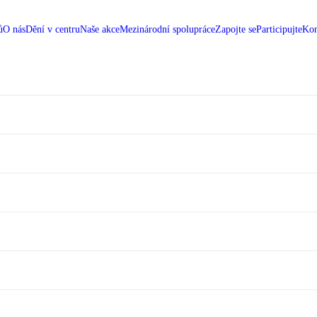
ů
O nás
Dění v centru
Naše akce
Mezinárodní spolupráce
Zapojte se
Participujte
Kon