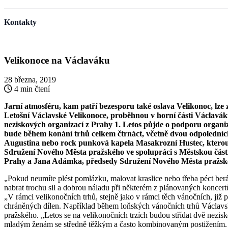
Kontakty
Velikonoce na Václaváku
28 března, 2019
4 min čtení
Jarní atmosféru, kam patří bezesporu také oslava Velikonoc, lze
Letošní Václavské Velikonoce, proběhnou v horní části Václavák
neziskových organizací z Prahy 1. Letos půjde o podporu organ
bude během konání trhů celkem čtrnáct, včetně dvou odpoledních,
Augustina nebo rock punková kapela Masakrozní Hustec, kterou t
Sdružení Nového Města pražského ve spolupráci s Městskou částí 
Prahy a Jana Adámka, předsedy Sdružení Nového Města pražsk
„Pokud neumíte plést pomlázku, malovat kraslice nebo třeba péct ber
nabrat trochu sil a dobrou náladu při některém z plánovaných konce
„V rámci velikonočních trhů, stejně jako v rámci těch vánočních, již
chráněných dílen. Například během loňských vánočních trhů Václavs
pražského. „Letos se na velikonočních trzích budou střídat dvě nezisko
mladým ženám se středně těžkým a často kombinovaným postižením. Zak