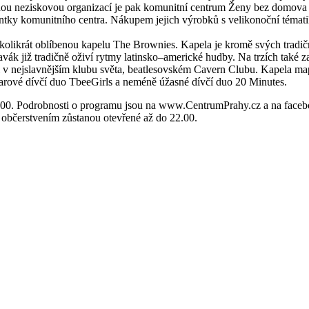
hou neziskovou organizací je pak komunitní centrum Ženy bez domova z
ntky komunitního centra. Nákupem jejich výrobků s velikonoční tématik
kolikrát oblíbenou kapelu The Brownies. Kapela je kromě svých tradič
lavák již tradičně oživí rytmy latinsko–americké hudby. Na trzích tak
 nejslavnějším klubu světa, beatlesovském Cavern Clubu. Kapela mapu
arové dívčí duo TbeeGirls a neméně úžasné dívčí duo 20 Minutes.
18.00. Podrobnosti o programu jsou na www.CentrumPrahy.cz a na face
 občerstvením zůstanou otevřené až do 22.00.