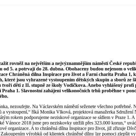
 zažít rovněž na největším a nejvýznamnějším náměstí České republ
u od 5. a potrvají do 28. dubna. Obohaceny budou nejenom o veli
izace Chráněná dílna Inspirace pro život a Farní charita Praha 
 které jsou vyhrazené vystoupením dětských skupin a sborů ze škol
voří děti z II. stupně ze školy Vodičkova. Anebo vyhlášený profi
Praha 1. Slavnostní zahájení velikonočních trhů proběhne v pondě
ého.
ánka, nezoufejte. Na Václavském náměstí seženete všechno potřebné. Ne
rtů a vystoupení,“ říká Monika Vlková, projektová manažerka Sdružen
 pátým rokem podporujeme neziskové organizace se sídlem v Praze 1. A t
ké Vánoce 2018 jsme pro neziskovky utržili přes 323.000 korun,“ uvá
vé organizace. A to chráněná dílna Inspirace pro život, již zřizuje Dívčí
oupením výrobků od klientek chráněné dílny lze pomoci zlepšit vybavení