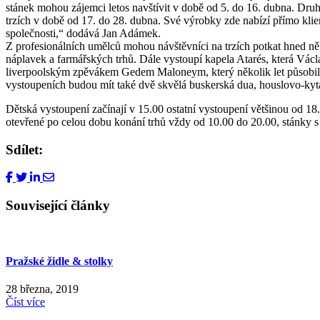
stánek mohou zájemci letos navštívit v době od 5. do 16. dubna. Dru
trzích v době od 17. do 28. dubna. Své výrobky zde nabízí přímo klie
společnosti,“ dodává Jan Adámek.
Z profesionálních umělců mohou návštěvníci na trzích potkat hned ně
náplavek a farmářských trhů. Dále vystoupí kapela Atarés, která Vác
liverpoolským zpěvákem Gedem Maloneym, který několik let působil v
vystoupeních budou mít také dvě skvělá buskerská dua, houslovo-kyt
Dětská vystoupení začínají v 15.00 ostatní vystoupení většinou od 
otevřené po celou dobu konání trhů vždy od 10.00 do 20.00, stánky s
Sdílet:
Související články
Pražské židle & stolky
28 března, 2019
Číst více