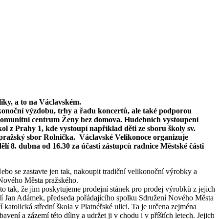
iky, a to na Václavském.
konoční výzdobu, trhy a řadu koncertů, ale také podporou
1, komunitní centrum Ženy bez domova. Hudebních vystoupení
 z Prahy 1, kde vystoupí například děti ze sboru školy sv.
 pražský sbor Rolnička. Václavské Velikonoce organizuje
lí 8. dubna od 16.30 za účasti zástupců radnice Městské části
bo se zastavte jen tak, nakoupit tradiční velikonoční výrobky a
í Nového Města pražského.
o tak, že jim poskytujeme prodejní stánek pro prodej výrobků z jejich
dí Jan Adámek, předseda pořádajícího spolku Sdružení Nového Města
 katolická střední škola v Platnéřské ulici. Ta je určena zejména
 a zázemí této dílny a udržet ji v chodu i v příštích letech. Jejich