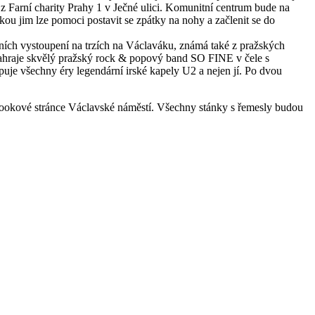
 Farní charity Prahy 1 v Ječné ulici. Komunitní centrum bude na
ou jim lze pomoci postavit se zpátky na nohy a začlenit se do
ních vystoupení na trzích na Václaváku, známá také z pražských
é zahraje skvělý pražský rock & popový band SO FINE v čele s
je všechny éry legendární irské kapely U2 a nejen jí. Po dvou
bookové stránce Václavské náměstí. Všechny stánky s řemesly budou