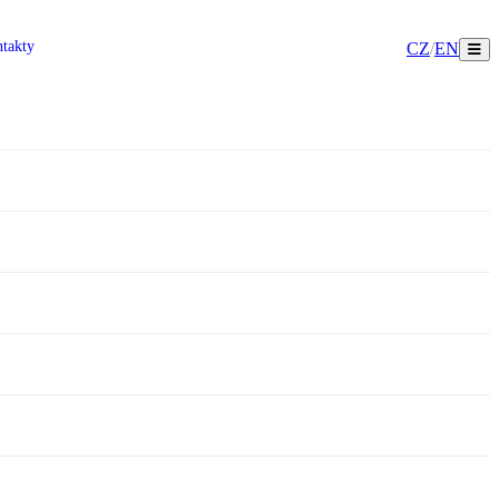
takty
CZ
/
EN