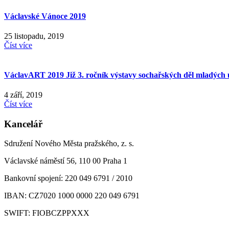
Václavské Vánoce 2019
25 listopadu, 2019
Číst více
VáclavART 2019 Již 3. ročník výstavy sochařských děl mladých
4 září, 2019
Číst více
Kancelář
Sdružení Nového Města pražského, z. s.
Václavské náměstí 56, 110 00 Praha 1
Bankovní spojení: 220 049 6791 / 2010
IBAN: CZ7020 1000 0000 220 049 6791
SWIFT: FIOBCZPPXXX