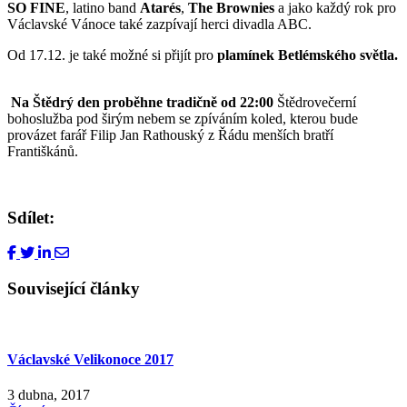
SO FINE
, latino band
Atarés
,
The Brownies
a jako každý rok pro
Václavské Vánoce také zazpívají herci divadla ABC.
Od 17.12. je také možné si přijít pro
plamínek Betlémského světla.
Na Štědrý den proběhne tradičně od 22:00
Štědrovečerní
bohoslužba pod širým nebem se zpíváním koled, kterou bude
provázet farář Filip Jan Rathouský z Řádu menších bratří
Františkánů.
Sdílet:
Související články
Václavské Velikonoce 2017
3 dubna, 2017