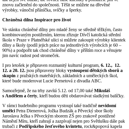
znovu začlenění do společnosti. Těšit se můžete na dřevěné
výrobky, vánoční přáníčka, svíčky a šperky.
Chráněná dílna Inspirace pro život
Ve stánku chráněné dílny pro mladé ženy se středně těžkým, často
kombinovaným postižením, kterou zřizuje Dívčí katolická střední
škola v Praze v Platnéřské ulici si můžete zakoupit výrobky klientek
dílny a školy (podíl jejich práce na jednotlivých výrobcích je 60 –
90%) a podpořit tak chod chráněné dílny v příštím roce a věnujete
jim navíc radost pod stromeček.
I pro letošek je připraven rozmanitý kulturní program,
6. 12., 12.
12. a 20. 12.
jsou připraveny bloky
vystoupení dětských sborů a
skupin
z pražských mateřských, základních a uměleckých škol,
které bude moderovat Lucie Pernetová z divadla ABC.
Samozřejmě, že na trhy zavítá 5.12. od 17,00 také
Mikuláš
s Andělem a čerty
, kteří budou děti obdarovávat sladkými balíčky.
V rámci hudebního programu vystoupí také tradičně
nevidomí
umělci
Petra Dienerová, Jožka Budzák a Pěvecký sbor školy
Jaroslava Ježka s Pěveckým sborem ZŠ pro zrakově postižené
Náměstí Míru, kteří zahrají a zazpívají nejen pro Světlušku dále pak
trubači z
Podřipského žesťového kvintetu
, rock&popová kapela