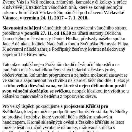
Zveme Vás i s Vaší rodinou, známými, kamarády či kolegy z práce
k návštěvě již tradičních vánočních trhů, které se konají sedmým
rokem v horní části Václavského náměstí pod názvem
Václavské
Vánoce, v termínu 24. 11. 2017 – 7. 1. 2018.
Slavnostní zahájení
vánočních trhů a rozsvícení vánočního stromu
proběhne v
pondělí 27. 11. od 16,30
za účasti starosty Oldřicha
Lomeckého, místostarosty Daniel Hodka, předsedy našeho spolku
Jana Adámka a ředitele Nadačního fondu Světluška Přemysla Filipa.
K adventní náladě zahraje Podřipský žesťový kvintet následovaný
kapelou The Brownies.
Tato akce nabízí nejen Pražanům tradiční vánoční atmosféru na
tradičním místě s nabídkou řemeslných dárků z české výroby,
občerstvením, kulturním programem a zejména možností zastavit se
ve shonu a zapomenout na chvilku na starosti běžného dne. I letos je
na trhu
velká dřevěná vana, ve které si nejen děti mohou pustit
svou vánoční skořápku se svíčkou
, naopak klasikou je vyfotit se u
krásného malovaného betlému z topolového dřeva.
Pro velký úspěch pokračujeme s
projektem Křišťál pro
Světlušku
, kterým můžete podpořit nevidomé. Ve stánku Světlušky
se prodávají ozdoby, které vyrobili lidé s těžkým zrakovým
handicapem. Kromě skleněných ověsů z českého křišťálu se letos
můžete těšit na ručně vyrobené náramky, drátovaná srdíčka s