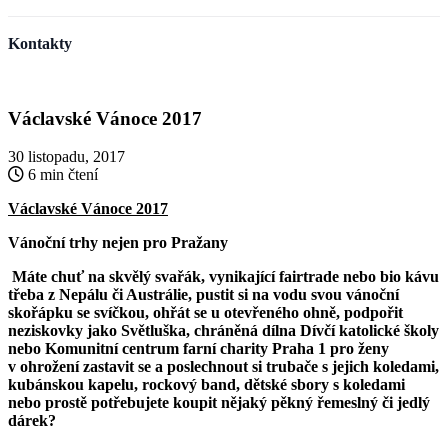
Kontakty
Václavské Vánoce 2017
30 listopadu, 2017
6 min čtení
Václavské Vánoce 2017
Vánoční trhy nejen pro Pražany
Máte chuť na skvělý svařák, vynikající fairtrade nebo bio kávu
třeba z Nepálu či Austrálie, pustit si na vodu svou vánoční
skořápku se svíčkou, ohřát se u otevřeného ohně, podpořit
neziskovky jako Světluška, chráněná dílna Dívčí katolické školy
nebo Komunitní centrum farní charity Praha 1 pro ženy
v ohrožení zastavit se a poslechnout si trubače s jejich koledami,
kubánskou kapelu, rockový band, dětské sbory s koledami
nebo prostě potřebujete koupit nějaký pěkný řemeslný či jedlý
dárek?