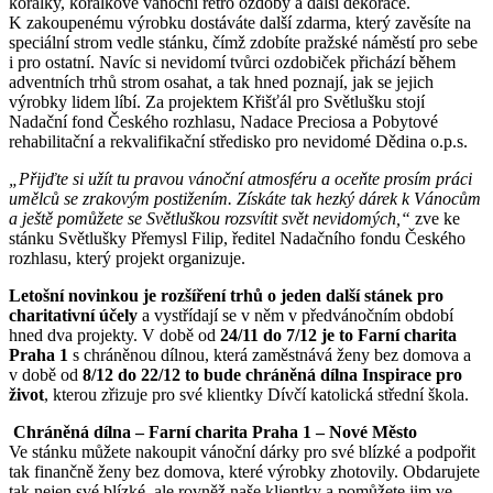
korálky, korálkové vánoční retro ozdoby a další dekorace.
K zakoupenému výrobku dostáváte další zdarma, který zavěsíte na
speciální strom vedle stánku, čímž zdobíte pražské náměstí pro sebe
i pro ostatní. Navíc si nevidomí tvůrci ozdobiček přichází během
adventních trhů strom osahat, a tak hned poznají, jak se jejich
výrobky lidem líbí. Za projektem Křišťál pro Světlušku stojí
Nadační fond Českého rozhlasu, Nadace Preciosa a Pobytové
rehabilitační a rekvalifikační středisko pro nevidomé Dědina o.p.s.
„Přijďte si užít tu pravou vánoční atmosféru a oceňte prosím práci
umělců se zrakovým postižením. Získáte tak hezký dárek k Vánocům
a ještě pomůžete se Světluškou rozsvítit svět nevidomých,“
zve ke
stánku Světlušky Přemysl Filip, ředitel Nadačního fondu Českého
rozhlasu, který projekt organizuje.
Letošní novinkou je rozšíření trhů o
jeden další stánek pro
charitativní účely
a vystřídají se v něm v předvánočním období
hned dva projekty. V době od
24/11 do 7/12 je to Farní charita
Praha 1
s chráněnou dílnou, která zaměstnává ženy bez domova a
v době od
8/12 do 22/12 to bude chráněná dílna Inspirace pro
život
, kterou zřizuje pro své klientky Dívčí katolická střední škola.
Chráněná dílna – Farní charita Praha 1 – Nové Město
Ve stánku můžete nakoupit vánoční dárky pro své blízké a podpořit
tak finančně ženy bez domova, které výrobky zhotovily. Obdarujete
tak nejen své blízké, ale rovněž naše klientky a pomůžete jim ve