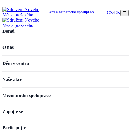
omů
O nás
Dění v centru
Naše akce
Mezinárodní spolupráce
Zapojte se
Participujte
CZ
/
EN
Domů
O nás
Dění v centru
Naše akce
Mezinárodní spolupráce
Zapojte se
Participujte