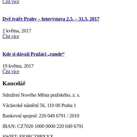
Číst více
Dvě tváře Prahy – fotovýstava 2.5. – 31.5. 2017
2 května, 2017
Číst více
Kde si dávají Pražáci „rande“
19 května, 2017
Číst více
Kancelář
Sdružení Nového Města pražského, z. s.
Václavské náměstí 56, 110 00 Praha 1
Bankovní spojení: 220 049 6791 / 2010
IBAN: CZ7020 1000 0000 220 049 6791
SWIFT: FIOBCZPPXXX