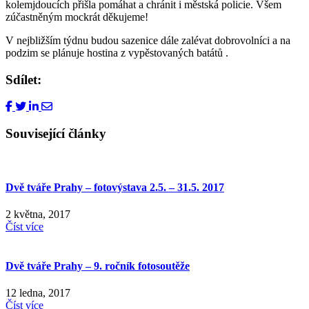
kolemjdoucích přišla pomáhat a chránit i městská policie. Všem
zúčastněným mockrát děkujeme!
V nejbližším týdnu budou sazenice dále zalévat dobrovolníci a na
podzim se plánuje hostina z vypěstovaných batátů
.
Sdílet:
Související články
Dvě tváře Prahy – fotovýstava 2.5. – 31.5. 2017
2 května, 2017
Číst více
Dvě tváře Prahy – 9. ročník fotosoutěže
12 ledna, 2017
Číst více