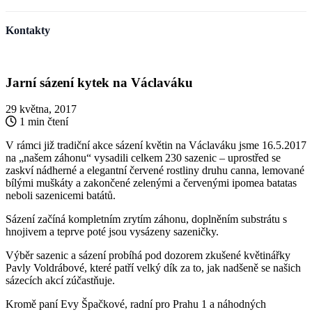
Kontakty
Jarní sázení kytek na Václaváku
29 května, 2017
1 min čtení
V rámci již tradiční akce sázení květin na Václaváku jsme 16.5.2017
na „našem záhonu“ vysadili celkem 230 sazenic – uprostřed se
zaskví nádherné a elegantní červené rostliny druhu canna, lemované
bílými muškáty a zakončené zelenými a červenými ipomea batatas
neboli sazenicemi batátů.
Sázení začíná kompletním zrytím záhonu, doplněním substrátu s
hnojivem a teprve poté jsou vysázeny sazeničky.
Výběr sazenic a sázení probíhá pod dozorem zkušené květinářky
Pavly Voldrábové, které patří velký dík za to, jak nadšeně se našich
sázecích akcí zúčastňuje.
Kromě paní Evy Špačkové, radní pro Prahu 1 a náhodných