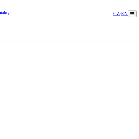
takty
CZ
/
EN