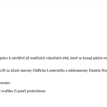
ráce k návštěvě již tradičních vánočních trhů, které se konají pátým
16,00 za účasti starosty Oldřicha Lomeckého a místostarosty Daniela 
ownies.
i svařáku či punči poslechnout.