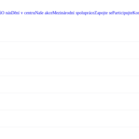
ů
O nás
Dění v centru
Naše akce
Mezinárodní spolupráce
Zapojte se
Participujte
Kon