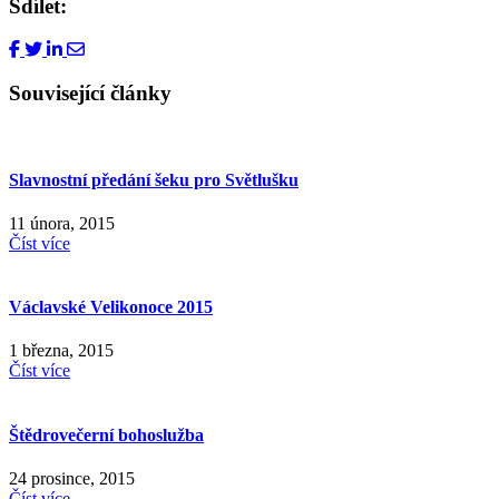
Sdílet:
Související články
Slavnostní předání šeku pro Světlušku
11 února, 2015
Číst více
Václavské Velikonoce 2015
1 března, 2015
Číst více
Štědrovečerní bohoslužba
24 prosince, 2015
Číst více