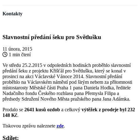
Kontakty
Slavnostní předání šeku pro Světlušku
11 února, 2015
1 min čtení
Ve středu 25.2.2015 v odpoledních hodinách proběhlo slavnostní
předání šeku z projektu Křišťál pro Světlušku, který se konal v
prosinci na akci Václavské Vánoce 2014. Slavnostní předání
proběhlo na Václavském náměstí pod širým nebem za přítomnosti
místostarosty Městské části Praha 1 pana Daniela Hodka, ředitele
Nadačního fondu Českého rozhlasu pana Přemysla Filipa a
předsedy Sdružení Nového Města pražského pana Jana Adámka.
Prodalo se
2641 kusů ozdob
a celkový
výtěžek z prodeje byl 232
148
Kč
.
Tiskovou zprávu naleznete
zde
.
Sdílet: