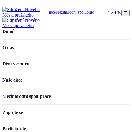
omů
O nás
Dění v centru
Naše akce
Mezinárodní spolupráce
Zapojte se
Participujte
CZ
/
EN
Domů
O nás
Dění v centru
Naše akce
Mezinárodní spolupráce
Zapojte se
Participujte