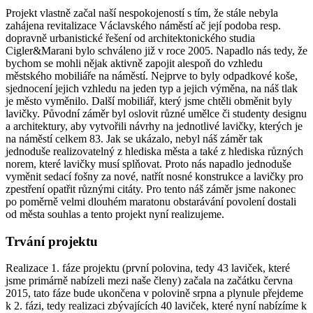
Projekt vlastně začal naší nespokojeností s tím, že stále nebyla
zahájena revitalizace Václavského náměstí ač její podoba resp.
dopravně urbanistické řešení od architektonického studia
Cigler&Marani bylo schváleno již v roce 2005. Napadlo nás tedy, že
bychom se mohli nějak aktivně zapojit alespoň do vzhledu
městského mobiliáře na náměstí. Nejprve to byly odpadkové koše,
sjednocení jejich vzhledu na jeden typ a jejich výměna, na náš tlak
je město vyměnilo. Další mobiliář, který jsme chtěli obměnit byly
lavičky. Původní záměr byl oslovit různé umělce či studenty designu
a architektury, aby vytvořili návrhy na jednotlivé lavičky, kterých je
na náměstí celkem 83. Jak se ukázalo, nebyl náš záměr tak
jednoduše realizovatelný z hlediska města a také z hlediska různých
norem, které lavičky musí splňovat. Proto nás napadlo jednoduše
vyměnit sedací fošny za nové, natřít nosné konstrukce a lavičky pro
zpestření opatřit různými citáty. Pro tento náš záměr jsme nakonec
po poměrně velmi dlouhém maratonu obstarávání povolení dostali
od města souhlas a tento projekt nyní realizujeme.
Trvání projektu
Realizace 1. fáze projektu (první polovina, tedy 43 laviček, které
jsme primárně nabízeli mezi naše členy) začala na začátku června
2015, tato fáze bude ukončena v polovině srpna a plynule přejdeme
k 2. fázi, tedy realizaci zbývajících 40 laviček, které nyní nabízíme k