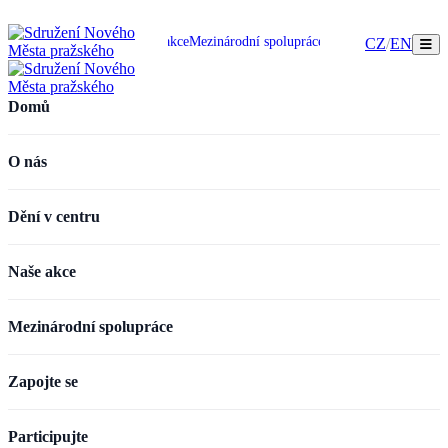
omů
O nás
Dění v centru
Naše akce
Mezinárodní spolupráce
Zapojte se
Participujte
CZ
/
EN
Domů
O nás
Dění v centru
Naše akce
Mezinárodní spolupráce
Zapojte se
Participujte