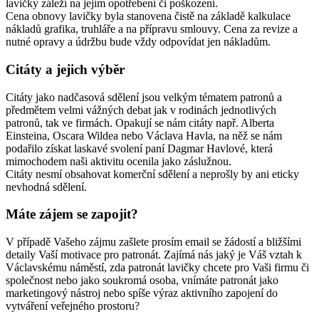
lavičky záleží na jejím opotřebení či poškození.
Cena obnovy lavičky byla stanovena čistě na základě kalkulace
nákladů grafika, truhláře a na přípravu smlouvy. Cena za revize a
nutné opravy a údržbu bude vždy odpovídat jen nákladům.
Citáty a jejich výběr
Citáty jako nadčasová sdělení jsou velkým tématem patronů a
předmětem velmi vážných debat jak v rodinách jednotlivých
patronů, tak ve firmách. Opakují se nám citáty např. Alberta
Einsteina, Oscara Wildea nebo Václava Havla, na něž se nám
podařilo získat laskavé svolení paní Dagmar Havlové, která
mimochodem naši aktivitu ocenila jako záslužnou.
Citáty nesmí obsahovat komerční sdělení a neprošly by ani eticky
nevhodná sdělení.
Máte zájem se zapojit?
V případě Vašeho zájmu zašlete prosím email se žádostí a bližšími
detaily Vaší motivace pro patronát. Zajímá nás jaký je Váš vztah k
Václavskému náměstí, zda patronát lavičky chcete pro Vaši firmu či
společnost nebo jako soukromá osoba, vnímáte patronát jako
marketingový nástroj nebo spíše výraz aktivního zapojení do
vytváření veřejného prostoru?