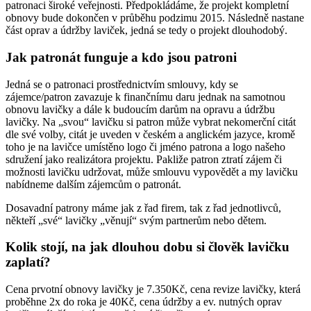
patronaci široké veřejnosti. Předpokládáme, že projekt kompletní
obnovy bude dokončen v průběhu podzimu 2015. Následně nastane
část oprav a údržby laviček, jedná se tedy o projekt dlouhodobý.
Jak patronát funguje a kdo jsou patroni
Jedná se o patronaci prostřednictvím smlouvy, kdy se
zájemce/patron zavazuje k finančnímu daru jednak na samotnou
obnovu lavičky a dále k budoucím darům na opravu a údržbu
lavičky. Na „svou“ lavičku si patron může vybrat nekomerční citát
dle své volby, citát je uveden v českém a anglickém jazyce, kromě
toho je na lavičce umístěno logo či jméno patrona a logo našeho
sdružení jako realizátora projektu. Pakliže patron ztratí zájem či
možnosti lavičku udržovat, může smlouvu vypovědět a my lavičku
nabídneme dalším zájemcům o patronát.
Dosavadní patrony máme jak z řad firem, tak z řad jednotlivců,
někteří „své“ lavičky „věnují“ svým partnerům nebo dětem.
Kolik stojí, na jak dlouhou dobu si člověk lavičku
zaplatí?
Cena prvotní obnovy lavičky je 7.350Kč, cena revize lavičky, která
proběhne 2x do roka je 40Kč, cena údržby a ev. nutných oprav