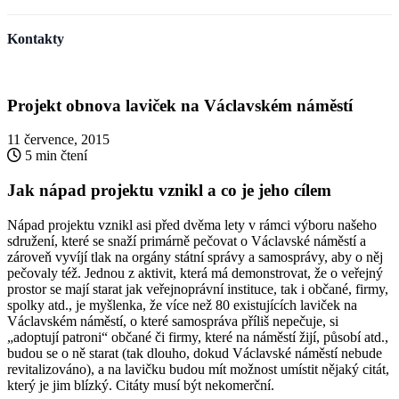
Kontakty
Projekt obnova laviček na Václavském náměstí
11 července, 2015
5 min čtení
Jak nápad projektu vznikl a co je jeho cílem
Nápad projektu vznikl asi před dvěma lety v rámci výboru našeho
sdružení, které se snaží primárně pečovat o Václavské náměstí a
zároveň vyvíjí tlak na orgány státní správy a samosprávy, aby o něj
pečovaly též. Jednou z aktivit, která má demonstrovat, že o veřejný
prostor se mají starat jak veřejnoprávní instituce, tak i občané, firmy,
spolky atd., je myšlenka, že více než 80 existujících laviček na
Václavském náměstí, o které samospráva příliš nepečuje, si
„adoptují patroni“ občané či firmy, které na náměstí žijí, působí atd.,
budou se o ně starat (tak dlouho, dokud Václavské náměstí nebude
revitalizováno), a na lavičku budou mít možnost umístit nějaký citát,
který je jim blízký. Citáty musí být nekomerční.