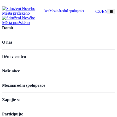
omů
O nás
Dění v centru
Naše akce
Mezinárodní spolupráce
Zapojte se
Participujte
CZ
/
EN
Domů
O nás
Dění v centru
Naše akce
Mezinárodní spolupráce
Zapojte se
Participujte