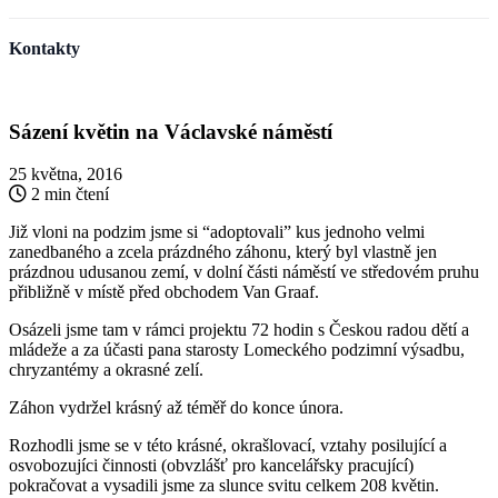
Kontakty
Sázení květin na Václavské náměstí
25 května, 2016
2 min čtení
Již vloni na podzim jsme si “adoptovali” kus jednoho velmi
zanedbaného a zcela prázdného záhonu, který byl vlastně jen
prázdnou udusanou zemí, v dolní části náměstí ve středovém pruhu
přibližně v místě před obchodem Van Graaf.
Osázeli jsme tam v rámci projektu 72 hodin s Českou radou dětí a
mládeže a za účasti pana starosty Lomeckého podzimní výsadbu,
chryzantémy a okrasné zelí.
Záhon vydržel krásný až téměř do konce února.
Rozhodli jsme se v této krásné, okrašlovací, vztahy posilující a
osvobozujíci činnosti (obvzlášť pro kancelářsky pracující)
pokračovat a vysadili jsme za slunce svitu celkem 208 květin.