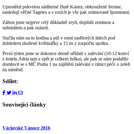
Uprostřed pokvetou nádherné žluté Kanny, obkroužené Iresine,
nasledují věčné Tagetes a v rozích je vše pak orámované Ipomeami.
Záhon jsme nejprve celý důkladně zryli, doplnili zeminou a
substrátem a pak osázeli.
Stačila nám na to hodina a půl v osmi nadšených lidech pod
dohledem zkušené květinářky a 15 tis z rozpočtu spolku.
První týden jsme se dokonce denně střídali v zalévání (10-12 konví
z hotelu Adria tam a zpět je celkem fuška), ale pak se nám podařilo
domluvit se s MČ Praha 1 na zajištění zalévání v rámci péče o zeleň
na náměstí.
Sdílet:
Související články
Václavské Vánoce 2016