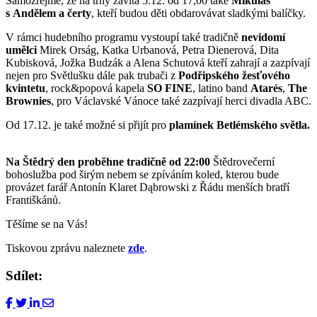
Samozřejmě, že na trhy zavítá 5.12. od 17,00 také
Mikuláš
s Andělem a čerty
, kteří budou děti obdarovávat sladkými balíčky.
V rámci hudebního programu vystoupí také tradičně
nevidomí
umělci
Mirek Orság, Katka Urbanová, Petra Dienerová, Dita
Kubisková, Jožka Budzák a Alena Schutová kteří zahrají a zazpívají
nejen pro Světlušku dále pak trubači z
Podřipského žesťového
kvintetu
, rock&popová kapela
SO FINE
, latino band
Atarés
,
The
Brownies
, pro Václavské Vánoce také zazpívají herci divadla ABC.
Od 17.12. je také možné si přijít pro
plamínek Betlémského světla.
Na Štědrý den proběhne tradičně od 22:00
Štědrovečerní
bohoslužba pod širým nebem se zpíváním koled, kterou bude
provázet farář Antonín Klaret Dąbrowski z Řádu menších bratří
Františkánů.
Těšíme se na Vás!
Tiskovou zprávu naleznete
zde
.
Sdílet: