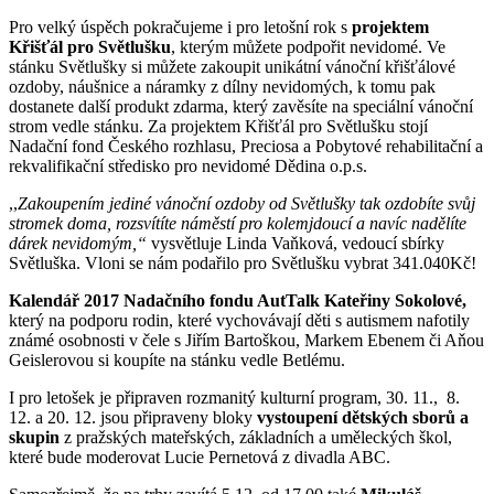
Pro velký úspěch pokračujeme i pro letošní rok s
projektem
Křišťál pro Světlušku
, kterým můžete podpořit nevidomé. Ve
stánku Světlušky si můžete zakoupit unikátní vánoční křišťálové
ozdoby, náušnice a náramky z dílny nevidomých, k tomu pak
dostanete další produkt zdarma, který zavěsíte na speciální vánoční
strom vedle stánku. Za projektem Křišťál pro Světlušku stojí
Nadační fond Českého rozhlasu, Preciosa a Pobytové rehabilitační a
rekvalifikační středisko pro nevidomé Dědina o.p.s.
,,
Zakoupením jediné vánoční ozdoby od Světlušky tak ozdobíte svůj
stromek doma, rozsvítíte náměstí pro kolemjdoucí a navíc nadělíte
dárek nevidomým,“
vysvětluje Linda Vaňková, vedoucí sbírky
Světluška. Vloni se nám podařilo pro Světlušku vybrat 341.040Kč!
Kalendář 2017 Nadačního fondu AutTalk Kateřiny Sokolové,
který na podporu rodin, které vychovávají děti s autismem nafotily
známé osobnosti v čele s Jiřím Bartoškou, Markem Ebenem či Aňou
Geislerovou si koupíte na stánku vedle Betlému.
I pro letošek je připraven rozmanitý kulturní program, 30. 11., 8.
12. a 20. 12. jsou připraveny bloky
vystoupení dětských sborů a
skupin
z pražských mateřských, základních a uměleckých škol,
které bude moderovat Lucie Pernetová z divadla ABC.