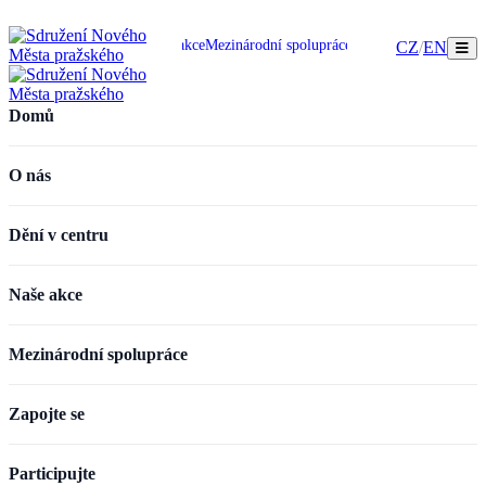
omů
O nás
Dění v centru
Naše akce
Mezinárodní spolupráce
Zapojte se
Participujte
CZ
/
EN
Domů
O nás
Dění v centru
Naše akce
Mezinárodní spolupráce
Zapojte se
Participujte