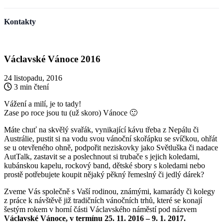
Kontakty
Václavské Vánoce 2016
24 listopadu, 2016
3 min čtení
Vážení a milí, je to tady!
Zase po roce jsou tu (už skoro) Vánoce
🙂
Máte chuť na skvělý svařák, vynikající kávu třeba z Nepálu či
Austrálie, pustit si na vodu svou vánoční skořápku se svíčkou, ohřát
se u otevřeného ohně, podpořit neziskovky jako Světluška či nadace
AutTalk, zastavit se a poslechnout si trubače s jejich koledami,
kubánskou kapelu, rockový band, dětské sbory s koledami nebo
prostě potřebujete koupit nějaký pěkný řemeslný či jedlý dárek?
Zveme Vás společně s Vaší rodinou, známými, kamarády či kolegy
z práce k návštěvě již tradičních vánočních trhů, které se konají
šestým rokem v horní části Václavského náměstí pod názvem
Václavské Vánoce, v termínu 25. 11. 2016 – 9. 1. 2017.