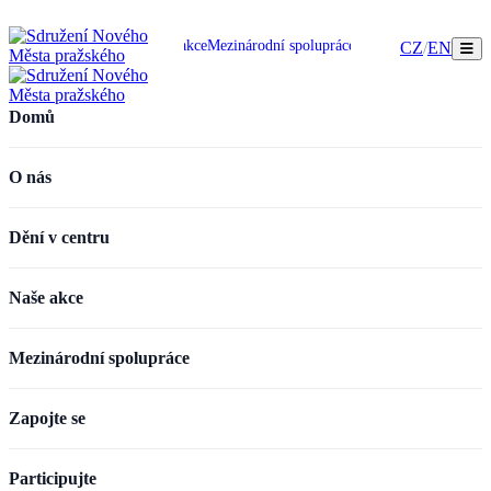
omů
O nás
Dění v centru
Naše akce
Mezinárodní spolupráce
Zapojte se
Participujte
CZ
/
EN
Domů
O nás
Dění v centru
Naše akce
Mezinárodní spolupráce
Zapojte se
Participujte