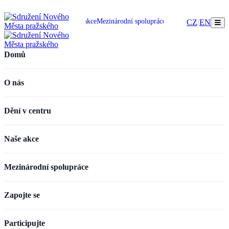
omů
O nás
Dění v centru
Naše akce
Mezinárodní spolupráce
Zapojte se
Participujte
CZ
/
EN
Domů
O nás
Dění v centru
Naše akce
Mezinárodní spolupráce
Zapojte se
Participujte