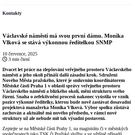
Kontakty
Václavské náměstí má svou první dámu. Monika
Vlková se stává výkonnou ředitelkou SNMP
10 července, 2025
3 min čtení
Dvacet let práce na zlepšování veřejného prostoru Václavského
náměstí a jeho okolí přináší další zásadní krok. Sdružení
Nového Města pražského, které je smluvním koordinátorem
Městské části Praha 1 v oblasti správy veřejného prostoru
Václavského náměstí a blízkého okolí, mění strukturu svého
řízení. Snaha o zefektivnění procesů nakonec vyústila ve vznik
pozice výkonné ředitelky, kterou bude nově zastávat dosavadní
projektová manažerka Monika Vlková. Výbor spolku zůstává
zachován a aktuálně má nového předsedu, v rámci nové
struktury už ale nebude mít tak výsadní postavení.
Zeptejte se na Městské části Prahy 1, na magistrátu či v městských
společnostech jako TSK či Pražské služby a ve většině případů