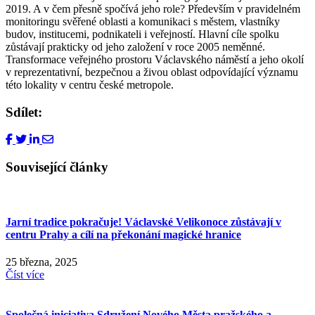
2019. A v čem přesně spočívá jeho role? Především v pravidelném
monitoringu svěřené oblasti a komunikaci s městem, vlastníky
budov, institucemi, podnikateli i veřejností. Hlavní cíle spolku
zůstávají prakticky od jeho založení v roce 2005 neměnné.
Transformace veřejného prostoru Václavského náměstí a jeho okolí
v reprezentativní, bezpečnou a živou oblast odpovídající významu
této lokality v centru české metropole.
Sdílet:
Související články
Jarní tradice pokračuje! Václavské Velikonoce zůstávají v
centru Prahy a cílí na překonání magické hranice
25 března, 2025
Číst více
Společná iniciativa Sdružení Nového Města pražského a