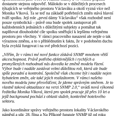
dostanete stejnou odpověď. Málokdo se v důležitých procesech
týkajících se veřejného prostoru Václaváku a okolí vyzná více než
Monika Vlková. Ta se teď na základě potřebných změn stává hlavní
tváří spolku. Její role „první dámy Václaváku“ však rozhodně není
pouze symbolická – právě ona bude spolek zastupovat při
každodenních jednáních s důležitými subjekty a pomáhat tak
naplňovat dlouhodobé cíle spolku směřující k lepšímu veřejnému
prostoru pro všechny. V rámci pracovního nasazení ale nejde o tak
výraznou změnu, a to s přihlédnutím k faktu, že v podobném duchu
byla zvyklá fungovat i na své předchozí pozici.
„
Věřím, že v rámci mé nové funkce získává SNMP mnohem větší
akceschopnost. Právě potřeba efektivnějších i rychlých a
promyšlených rozhodnutí nás dovedla ke změně modelu řízení.
Výbor bude i nadále zastávat velmi důležitou roli, která ale bude
spíše poradní a kontrolní. Společně však chceme být i nadále nejen
hybatelem změn, ale také jejich realizátorem. V rámci našeho
nového modelu jsme přesvědčeni, že jdeme správným směrem. Je to
vlastně taková aktualizace na verzi SNMP 2.0,
“ uvádí
nová výkonná
ředitelka Monika Vlková, která pro spolek pracuje již přes 10 let a
jejíž background pochází z oblasti služeb, konkrétně hotelového
sektoru.
Jako koordinátor správy veřejného prostoru lokality Václavského
náměstí a ulic 28. října a Na Příkopě funguje SNMP již od roku