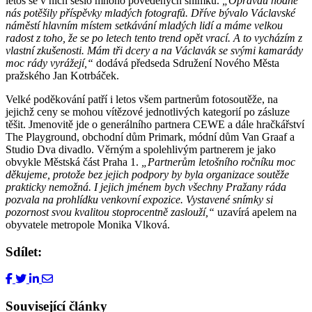
letos se v nich sešlo mnoho povedených snímků.
„Opravdu hodně
nás potěšily příspěvky mladých fotografů. Dříve bývalo Václavské
náměstí hlavním místem setkávání mladých lidí a máme velkou
radost z toho, že se po letech tento trend opět vrací. A to vycházím z
vlastní zkušenosti. Mám tři dcery a na Václavák se svými kamarády
moc rády vyrážejí,“
dodává předseda Sdružení Nového Města
pražského Jan Kotrbáček.
Velké poděkování patří i letos všem partnerům fotosoutěže, na
jejichž ceny se mohou vítězové jednotlivých kategorií po zásluze
těšit. Jmenovitě jde o generálního partnera CEWE a dále hračkářství
The Playground, obchodní dům Primark, módní dům Van Graaf a
Studio Dva divadlo. Věrným a spolehlivým partnerem je jako
obvykle Městská část Praha 1.
„Partnerům letošního ročníku moc
děkujeme, protože bez jejich podpory by byla organizace soutěže
prakticky nemožná. I jejich jménem bych všechny Pražany ráda
pozvala na prohlídku venkovní expozice. Vystavené snímky si
pozornost svou kvalitou stoprocentně zaslouží,“
uzavírá apelem na
obyvatele metropole Monika Vlková.
Sdílet:
Související články