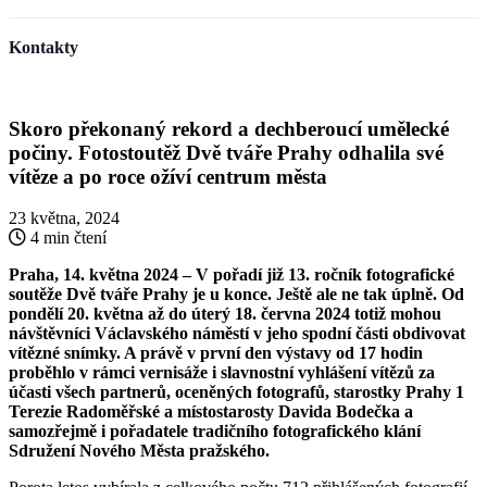
Kontakty
Skoro překonaný rekord a dechberoucí umělecké
počiny. Fotostoutěž Dvě tváře Prahy odhalila své
vítěze a po roce ožíví centrum města
23 května, 2024
4 min čtení
Praha, 14. května 2024 – V pořadí již 13. ročník fotografické
soutěže Dvě tváře Prahy je u konce. Ještě ale ne tak úplně. Od
pondělí 20. května až do úterý 18. června 2024 totiž mohou
návštěvníci Václavského náměstí v jeho spodní části obdivovat
vítězné snímky. A právě v první den výstavy od 17 hodin
proběhlo v rámci vernisáže i slavnostní vyhlášení vítězů za
účasti všech partnerů, oceněných fotografů, starostky Prahy 1
Terezie Radoměřské a místostarosty Davida Bodečka a
samozřejmě i pořadatele tradičního
fotografického klání
Sdružení Nového Města pražského.