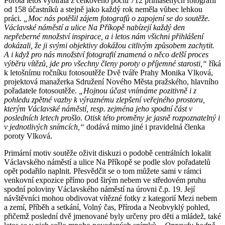
Porota letos vybírala z celkového počtu 712 přihlášených fotografií
od 158 účastníků a stejně jako každý rok neměla vůbec lehkou
práci.
„Moc nás potěšil zájem fotografů o zapojení se do soutěže.
Václavské náměstí a ulice Na Příkopě nabízejí každý den
nepřeberné množství inspirace, a i letos nám všichni přihlášení
dokázali, že ji svými objektivy dokážou citlivým způsobem zachytit.
A i když pro nás množství fotografií znamená o něco delší proces
výběru vítězů, jde pro všechny členy poroty o příjemné starosti,“
říká
k letošnímu ročníku fotosoutěže Dvě tváře Prahy Monika Vlková,
projektová manažerka Sdružení Nového Města pražského, hlavního
pořadatele fotosoutěže.
„Hojnou účast vnímáme pozitivně i z
pohledu zpětné vazby k výraznému zlepšení veřejného prostoru,
kterým Václavské náměstí, resp. zejména jeho spodní část v
posledních letech prošlo. Otisk této proměny je jasně rozpoznatelný i
v jednotlivých snímcích,“
dodává mimo jiné i pravidelná členka
poroty Vlková.
Primární motiv soutěže oživit diskuzi o podobě centrálních lokalit
Václavského náměstí a ulice Na Příkopě se podle slov pořadatelů
opět podařilo naplnit. Přesvědčit se o tom můžete sami v rámci
venkovní expozice přímo pod širým nebem ve středovém pruhu
spodní poloviny Václavského náměstí na úrovni č.p. 19. Její
návštěvníci mohou obdivovat vítězné fotky z kategorií Mezi nebem
a zemí, Příběh a setkání, Volný čas, Příroda a Neobvyklý pohled,
přičemž poslední dvě jmenované byly určeny pro děti a mládež, také