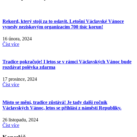
Rekord, který stojí za to oslavit. Letošní Václavské Vánoce
vynesly neziskovým organizacím 700 tisíc korun!
16 února, 2024
Číst více
Tradice pokračuje! I letos se v rámci Václavských Vánoc bude
rozdávat polévka zdarma
17 prosince, 2024
Číst více
Místo se mění, tradice zůstává! Je tady další ročník
Václavských Vánoc, letos se přihlásí z náměstí Republiky.
26 listopadu, 2024
Číst více