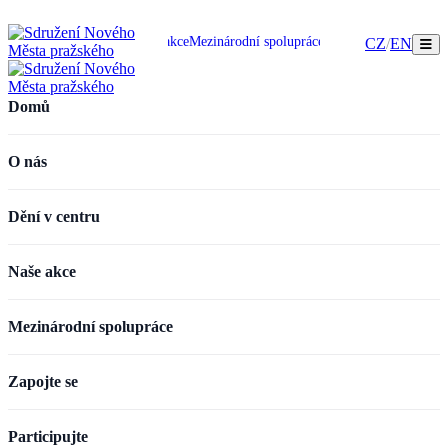
omů
O nás
Dění v centru
Naše akce
Mezinárodní spolupráce
Zapojte se
Participujte
CZ
/
EN
Domů
O nás
Dění v centru
Naše akce
Mezinárodní spolupráce
Zapojte se
Participujte