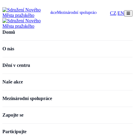
omů
O nás
Dění v centru
Naše akce
Mezinárodní spolupráce
Zapojte se
Participujte
CZ
/
EN
Domů
O nás
Dění v centru
Naše akce
Mezinárodní spolupráce
Zapojte se
Participujte