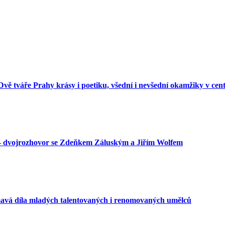
e Dvě tváře Prahy krásy i poetiku, všední i nevšední okamžiky v cen
 – dvojrozhovor se Zdeňkem Záluským a Jiřím Wolfem
mavá díla mladých talentovaných i renomovaných umělců