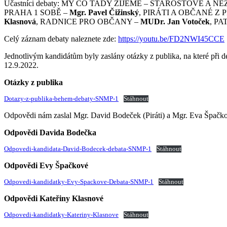
Účastníci debaty: MY CO TADY ŽIJEME – STAROSTOVÉ A N
PRAHA 1 SOBĚ –
Mgr. Pavel Čižinský
, PIRÁTI A OBČANÉ Z 
Klasnová
, RADNICE PRO OBČANY –
MUDr. Jan Votoček
, P
Celý záznam debaty naleznete zde:
https://youtu.be/FD2NWI45CCE
Jednotlivým kandidátům byly zaslány otázky z publika, na které při deb
12.9.2022.
Otázky z publika
Dotazy-z-publika-behem-debaty-SNMP-1
Stáhnout
Odpovědi nám zaslal Mgr. David Bodeček (Piráti) a Mgr. Eva Špačkov
Odpovědi Davida Bodečka
Odpovedi-kandidata-David-Bodecek-debata-SNMP-1
Stáhnout
Odpovědi Evy Špačkové
Odpovedi-kandidatky-Evy-Spackove-Debata-SNMP-1
Stáhnout
Odpovědi Kateřiny Klasnové
Odpovedi-kandidatky-Kateriny-Klasnove
Stáhnout