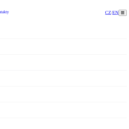
takty
CZ
/
EN