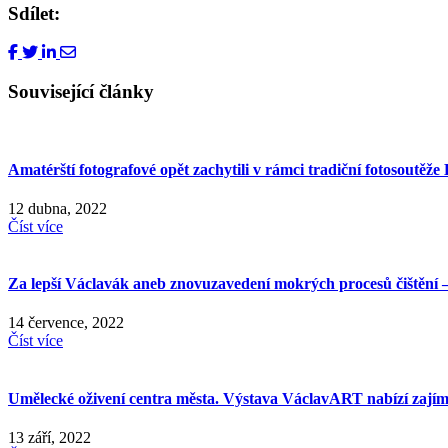
Sdílet:
Související články
Amatérští fotografové opět zachytili v rámci tradiční fotosoutěž
12 dubna, 2022
Číst více
Za lepší Václavák aneb znovuzavedení mokrých procesů čištění
14 července, 2022
Číst více
Umělecké oživení centra města. Výstava VáclavART nabízí zají
13 září, 2022