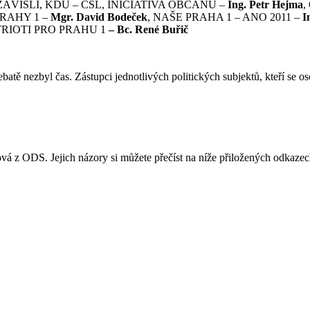
EZÁVISLÍ, KDU – ČSL, INICIATIVA OBČANŮ –
Ing. Petr Hejma
,
PRAHY 1 –
Mgr. David Bodeček
, NAŠE PRAHA 1 – ANO 2011 –
I
ATRIOTI PRO PRAHU 1
– Bc. René Buřič
atě nezbyl čas. Zástupci jednotlivých politických subjektů, kteří se os
á z ODS. Jejich názory si můžete přečíst na níže přiložených odkazec