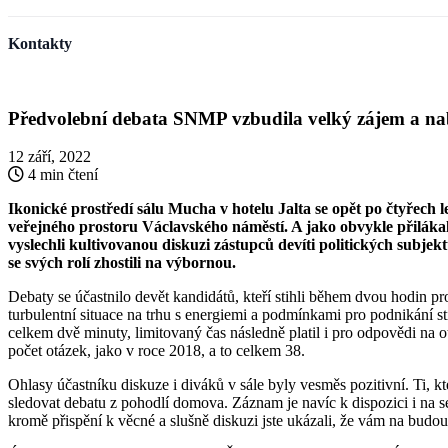
Kontakty
Předvolební debata SNMP vzbudila velký zájem a nab
12 září, 2022
4 min čtení
Ikonické prostředí sálu Mucha v hotelu Jalta se opět po čtyřec
veřejného prostoru Václavského náměstí. A jako obvykle přilákala
vyslechli kultivovanou diskuzi zástupců devíti politických subje
se svých rolí zhostili na výbornou.
Debaty se účastnilo devět kandidátů, kteří stihli během dvou hodin pr
turbulentní situace na trhu s energiemi a podmínkami pro podnikání s
celkem dvě minuty, limitovaný čas následně platil i pro odpovědi na o
počet otázek, jako v roce 2018, a to celkem 38.
Ohlasy účastníku diskuze i diváků v sále byly vesměs pozitivní. Ti, 
sledovat debatu z pohodlí domova. Záznam je navíc k dispozici i na s
kromě přispění k věcné a slušně diskuzi jste ukázali, že vám na budouc