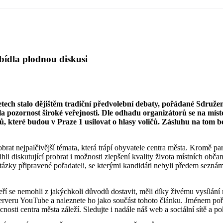
ídla plodnou diskusi
h letech stalo dějištěm tradiční předvolební debaty, pořádané Sdr
 pozornost široké veřejnosti. Dle odhadu organizátorů se na místo 
ktů, které budou v Praze 1 usilovat o hlasy voličů. Zásluhu na tom
obrat nejpalčivější témata, která trápí obyvatele centra města. Kromě p
tihli diskutující probrat i možnosti zlepšení kvality života místních 
tázky připravené pořadateli, se kterými kandidáti nebyli předem seznám
kteří se nemohli z jakýchkoli důvodů dostavit, měli díky živému vysílá
erveru YouTube a naleznete ho jako součást tohoto článku. Jménem pořad
nosti centra města záleží. Sledujte i nadále náš web a sociální sítě a po