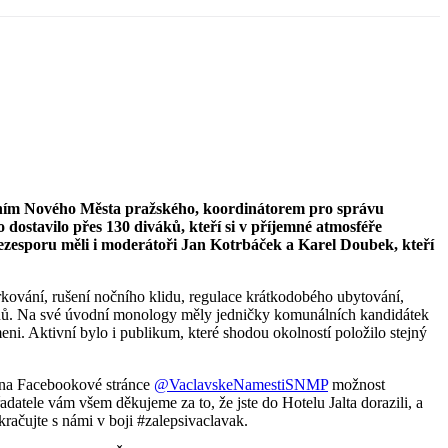
užením Nového Města pražského, koordinátorem pro správu
dostavilo přes 130 diváků, kteří si v příjemné atmosféře
 bezesporu měli i moderátoři Jan Kotrbáček a Karel Doubek, kteří
arkování, rušení nočního klidu, regulace krátkodobého ubytování,
občanů. Na své úvodní monology měly jedničky komunálních kandidátek
eni. Aktivní bylo i publikum, které shodou okolností položilo stejný
ní na Facebookové stránce
@VaclavskeNamestiSNMP
možnost
atele vám všem děkujeme za to, že jste do Hotelu Jalta dorazili, a
kračujte s námi v boji #zalepsivaclavak.