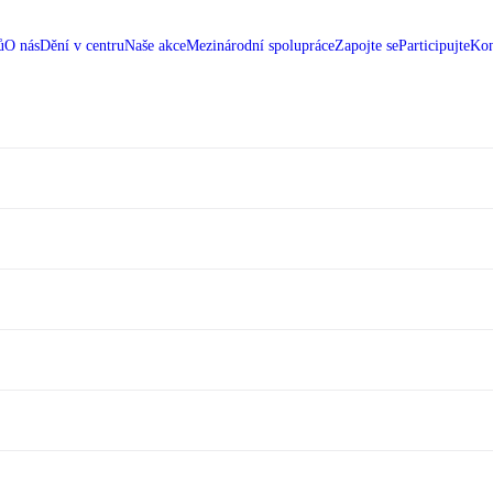
ů
O nás
Dění v centru
Naše akce
Mezinárodní spolupráce
Zapojte se
Participujte
Kon