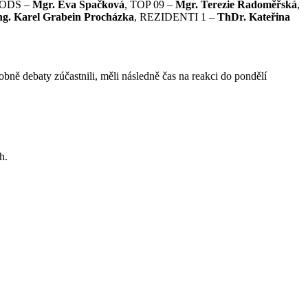
 ODS –
Mgr. Eva Špačková
, TOP 09 –
Mgr. Terezie Radoměřská
,
ng. Karel Grabein Procházka
, REZIDENTI 1 –
ThDr. Kateřina
obně debaty zúčastnili, měli následně čas na reakci do pondělí
h.