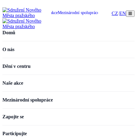
omů
O nás
Dění v centru
Naše akce
Mezinárodní spolupráce
Zapojte se
Participujte
CZ
/
EN
Domů
O nás
Dění v centru
Naše akce
Mezinárodní spolupráce
Zapojte se
Participujte