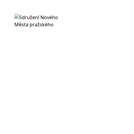
Covidu navzdory p
podpořit dobrou 
Domů
O ná
Vánoce přinesly
přes čtvrt milion
14 ledna, 2021
4 min čtení