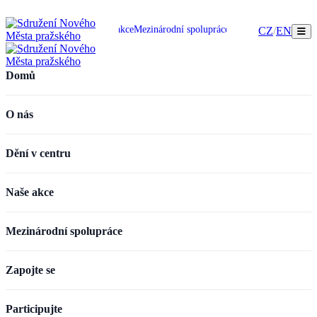
omů
O nás
Dění v centru
Naše akce
Mezinárodní spolupráce
Zapojte se
Participujte
CZ
/
EN
Domů
O nás
Dění v centru
Naše akce
Mezinárodní spolupráce
Zapojte se
Participujte