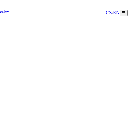
takty
CZ
/
EN