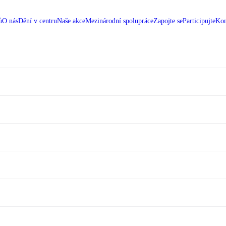
ů
O nás
Dění v centru
Naše akce
Mezinárodní spolupráce
Zapojte se
Participujte
Kon