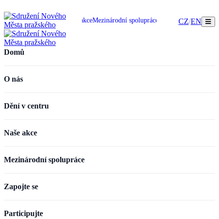
omů
O nás
Dění v centru
Naše akce
Mezinárodní spolupráce
Zapojte se
Participujte
CZ
/
EN
Domů
O nás
Dění v centru
Naše akce
Mezinárodní spolupráce
Zapojte se
Participujte