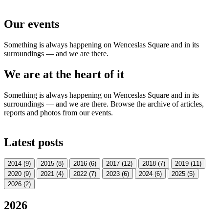
Our events
Something is always happening on Wenceslas Square and in its
surroundings — and we are there.
We are at the heart of it
Something is always happening on Wenceslas Square and in its
surroundings — and we are there. Browse the archive of articles,
reports and photos from our events.
Latest posts
2014
(9)
2015
(8)
2016
(6)
2017
(12)
2018
(7)
2019
(11)
2020
(9)
2021
(4)
2022
(7)
2023
(6)
2024
(6)
2025
(5)
2026
(2)
2026