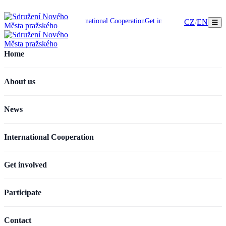
Home
About us
News
International Cooperation
Get involved
Participate
Cont
CZ
/
EN
Home
About us
News
International Cooperation
Get involved
Participate
Contact