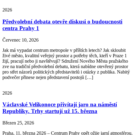
2026
Předvolební debata otevře diskusi o budoucnosti
centra Prahy 1
Červenec 10, 2026
Jak má vypadat centrum metropole v příštích letech? Jak skloubit
živé město, kvalitní veřejný prostor a potřeby těch, kteří v Praze 1
žijí, pracují nebo ji navštěvují? Sdružení Nového Města pražského
zve na tradiční předvolební debatu, která nabídne otevřený prostor
pro střet názorů politických představitelů i otázky z publika. Nabitý
podvečer přinese nejen představení postojů […]
2026
Václavské Velikonoce přivítají jaro na náměstí
Republiky. Trhy startují už 15. března
Březen 25, 2026
Praha, 11. března 2026 – Centrum Prahy opět ožije jarní atmosférou.